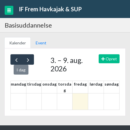
IF Frem Havkajak & SUP
Basisuddannelse
Kalender
Event
3. – 9. aug.
Opret
2026
I dag
mandag
tirsdag
onsdag
torsda
fredag
lørdag
søndag
g