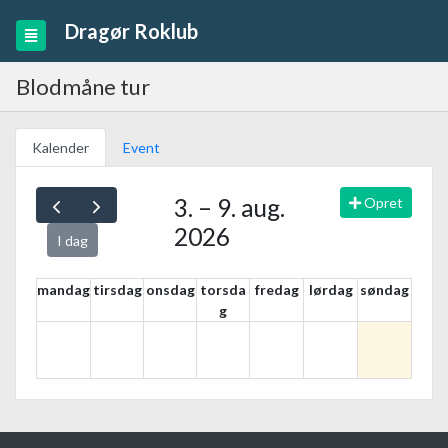
Dragør Roklub
Blodmåne tur
Kalender
Event
3. – 9. aug.
Opret
2026
I dag
mandag
tirsdag
onsdag
torsda
fredag
lørdag
søndag
g