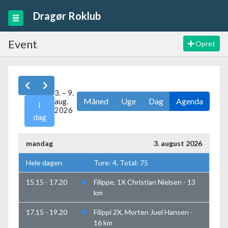
Dragør Roklub
Event
Opret
3. – 9.
Måned
Uge
Dag
Agenda
aug.
I
2026
dag
mandag
3. august 2026
Hele dagen
Ture: 4, Total: 75
15.15 - 17.20
Filippe, 1X Christian Nielsen - 13
km
17.15 - 19.20
Filippi 2X, Morten Juel Hansen -
16 km