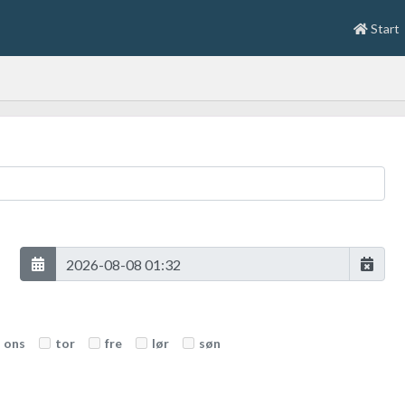
Start
ons
tor
fre
lør
søn