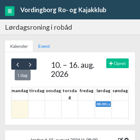
Vordingborg Ro- og Kajakklub
Lørdagsroning i robåd
Kalender
Event
10. – 16. aug.
Opret
2026
I dag
mandag
tirsdag
onsdag
torsda
fredag
lørdag
søndag
g
08.00
Lørdagsroning i rob
lørdag d. 15. august 2026 kl. 08:00