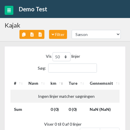
Demo Test
Kajak
Filter
Vis
linjer
Søg:
#
Navn
km
Ture
Gennemsnit
Ingen linjer matcher søgningen
Sum
0 (0)
0 (0)
NaN (NaN)
Viser 0 til 0 af 0 linjer