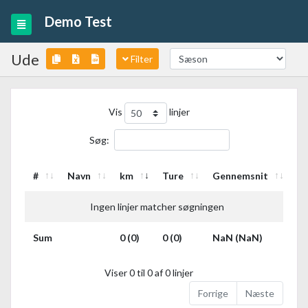
Demo Test
Ude
Filter
Vis
linjer
Søg:
#
Navn
km
Ture
Gennemsnit
Ingen linjer matcher søgningen
Sum
0 (0)
0 (0)
NaN (NaN)
Viser 0 til 0 af 0 linjer
Forrige
Næste